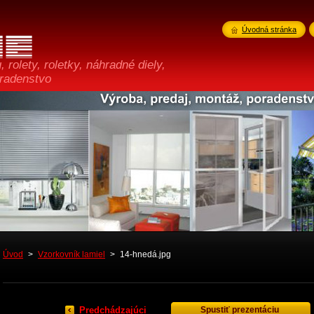
Úvodná stránka
 rolety, roletky, náhradné diely,
oradenstvo
Úvod
>
Vzorkovník lamiel
>
14-hnedá.jpg
Predchádzajúci
Spustiť prezentáciu