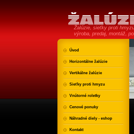
Žalúzie, sieťky proti hmyzu,
výroba, predaj, montáž, p
Úvod
Horizontálne žalúzie
Vertikálne žalúzie
Sieťky proti hmyzu
Vnútorné roletky
Cenové ponuky
Náhradné diely - eshop
Kontakt