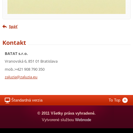
Späť
Kontakt
BATAT s.r.o.
Vranovská 6, 851 01 Bratislava
mob.:+421 908 790 350
zaluzia@
zaluzia.
eu
Štandardná verzia
To Top
© 2011 Všetky práva vyhradené.
Vytvorené službou
Webnode