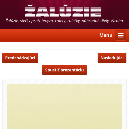
Žalúzie, sieťky proti hmyzu, rolety, roletky, náhradné diely, výroba,
predaj, montáž, poradenstvo
Menu
Predchádzajúci
Nasledujúci
Spustiť prezentáciu