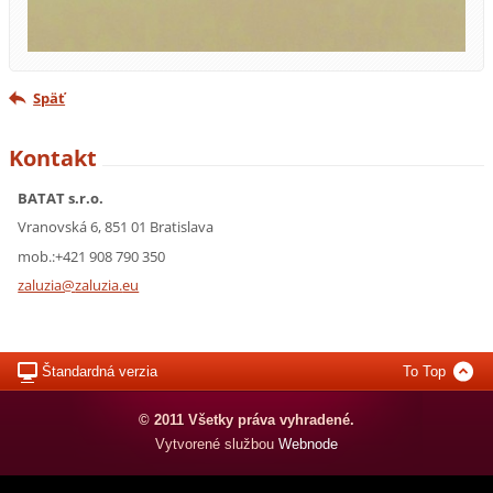
Späť
Kontakt
BATAT s.r.o.
Vranovská 6, 851 01 Bratislava
mob.:+421 908 790 350
zaluzia@
zaluzia.
eu
Štandardná verzia
To Top
© 2011 Všetky práva vyhradené.
Vytvorené službou
Webnode