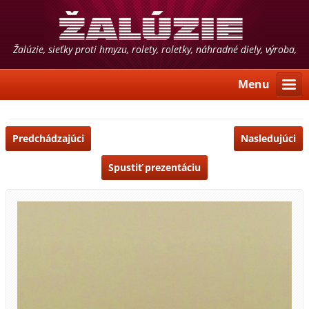
Žalúzie, sieťky proti hmyzu, rolety, roletky, náhradné diely, výroba,
predaj, montáž, poradenstvo
Menu
Predchádzajúci
Nasledujúci
Spustiť prezentáciu