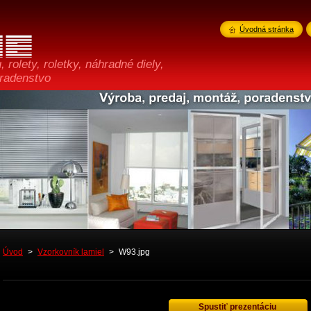
Úvodná stránka
 rolety, roletky, náhradné diely,
oradenstvo
Úvod
>
Vzorkovník lamiel
>
W93.jpg
Spustiť prezentáciu