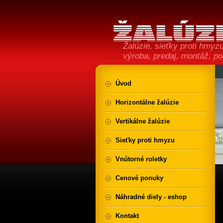
Žalúzie, sieťky proti hmyzu,
výroba, predaj, montáž, p
Úvod
Horizontálne žalúzie
Vertikálne žalúzie
Sieťky proti hmyzu
Vnútorné roletky
Cenové ponuky
Náhradné diely - eshop
Kontakt