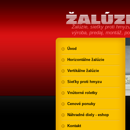
Žalúzie, sieťky proti hmyzu,
výroba, predaj, montáž, p
Úvod
Horizontálne žalúzie
Vertikálne žalúzie
Sieťky proti hmyzu
Vnútorné roletky
Cenové ponuky
Náhradné diely - eshop
Kontakt