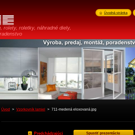
Úvodná stránka
 rolety, roletky, náhradné diely,
oradenstvo
Úvod
>
Vzorkovník lamiel
>
711-medená eloxovaná.jpg
Predchádzajúci
Spustiť prezentáciu