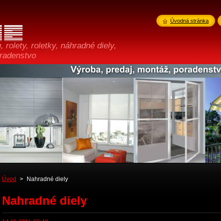
Úvodná stránka
 rolety, roletky, náhradné diely,
oradenstvo
Úvod
>
Nahradné diely
Nahradné diely