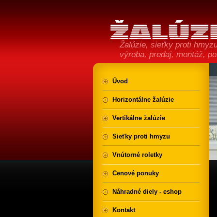
Žalúzie, sieťky proti hmyzu,
výroba, predaj, montáž, p
Úvod
Horizontálne žalúzie
Vertikálne žalúzie
Sieťky proti hmyzu
Vnútorné roletky
Cenové ponuky
Náhradné diely - eshop
Kontakt