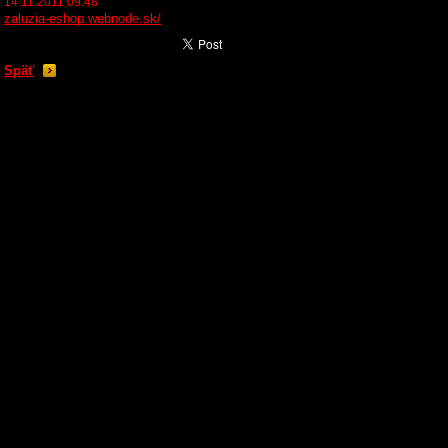
14.11.2011 09:48
zaluzia-eshop.webnode.sk/
Späť