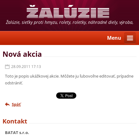
Žalúzie, sieťky proti hmyzu, rolety, roletky, náhradné diely, výroba,
predaj, montáž, poradenstvo
Menu
Nová akcia
28.09.2011 17:13
Toto je popis ukážkovej akcie. Môžete ju ľubovoľne editovať, prípadne
odstrániť.
Späť
Kontakt
BATAT s.r.o.