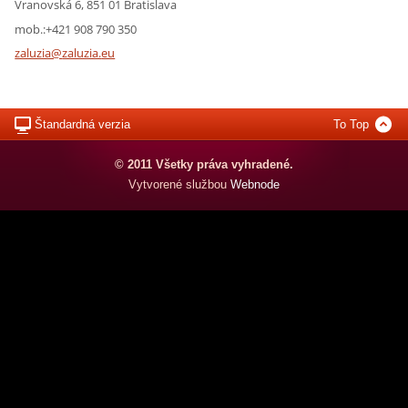
Vranovská 6, 851 01 Bratislava
mob.:+421 908 790 350
zaluzia@
zaluzia.
eu
Štandardná verzia
To Top
© 2011 Všetky práva vyhradené.
Vytvorené službou
Webnode