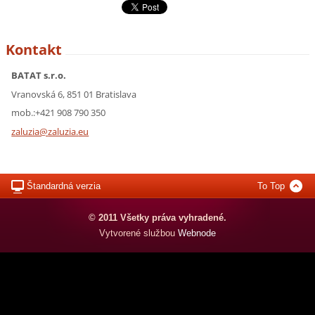
Kontakt
BATAT s.r.o.
Vranovská 6, 851 01 Bratislava
mob.:+421 908 790 350
zaluzia@
zaluzia.
eu
Štandardná verzia
To Top
© 2011 Všetky práva vyhradené.
Vytvorené službou
Webnode