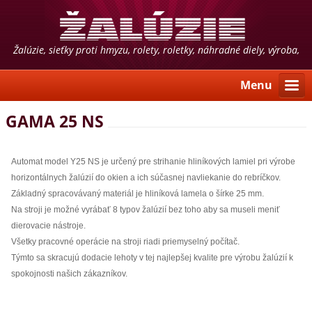
Žalúzie, sieťky proti hmyzu, rolety, roletky, náhradné diely, výroba,
predaj, montáž, poradenstvo
Menu
GAMA 25 NS
Automat model Y25 NS je určený pre strihanie hliníkových lamiel pri výrobe
horizontálnych žalúzií do okien a ich súčasnej navliekanie do rebríčkov.
Základný spracovávaný materiál je hliníková lamela o šírke 25 mm.
Na stroji je možné vyrábať 8 typov žalúzií bez toho aby sa museli meniť
dierovacie nástroje.
Všetky pracovné operácie na stroji riadi priemyselný počítač.
Týmto sa skracujú dodacie lehoty v tej najlepšej kvalite pre výrobu žalúzií k
spokojnosti našich zákazníkov.