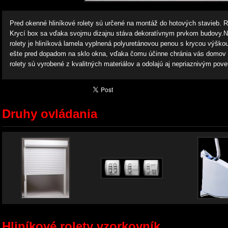
Pred okenné hliníkové rolety sú určené na montáž do hotových stavieb. R
Krycí box sa vďaka svojmu dizajnu stáva dekoratívnym prvkom budovy.N
rolety je hliníková lamela vyplnená polyuretánovou penou s krycou výšk
ešte pred dopadom na sklo okna, vďaka čomu účinne chránia vás domov 
rolety sú vyrobené z kvalitných materiálov a odolajú aj nepriaznivým po
Druhy ovládania
Hliníkové rolety vzorkovník