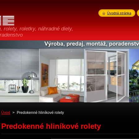
Úvodná stránka
 rolety, roletky, náhradné diely,
oradenstvo
Úvod
>
Predokenné hliníkové rolety
Predokenné hliníkové rolety