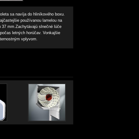
oleta sa navíja do hliníkového boxu.
ajčastejšie používanou lamelou na
ou 37 mm.Zachytávajú slnečné lúče
počas letných horúčav. Vonkajšie
veternostným vplyvom.