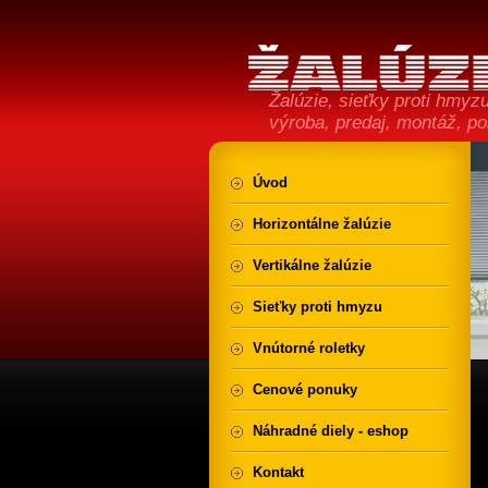
Žalúzie, sieťky proti hmyzu,
výroba, predaj, montáž, p
Úvod
Horizontálne žalúzie
Vertikálne žalúzie
Sieťky proti hmyzu
Vnútorné roletky
Cenové ponuky
Náhradné diely - eshop
Kontakt