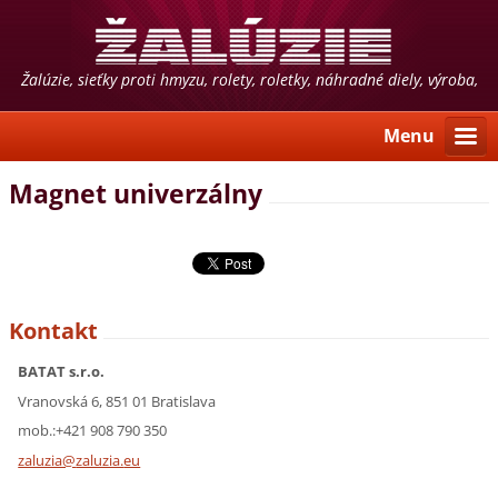
Žalúzie, sieťky proti hmyzu, rolety, roletky, náhradné diely, výroba,
predaj, montáž, poradenstvo
Menu
Magnet univerzálny
Kontakt
BATAT s.r.o.
Vranovská 6, 851 01 Bratislava
mob.:+421 908 790 350
zaluzia@
zaluzia.
eu