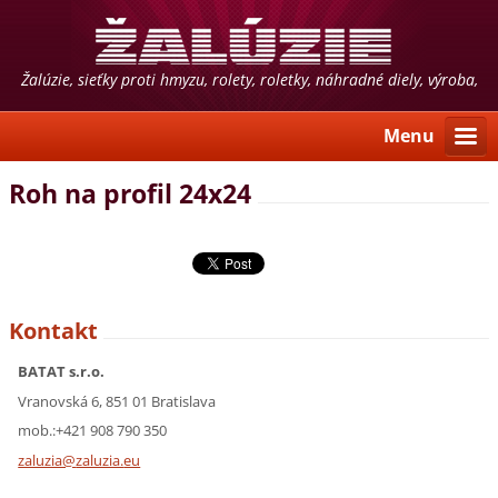
Žalúzie, sieťky proti hmyzu, rolety, roletky, náhradné diely, výroba,
predaj, montáž, poradenstvo
Menu
Roh na profil 24x24
Kontakt
BATAT s.r.o.
Vranovská 6, 851 01 Bratislava
mob.:+421 908 790 350
zaluzia@
zaluzia.
eu