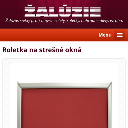
Žalúzie, sieťky proti hmyzu, rolety, roletky, náhradné diely, výroba,
predaj, montáž, poradenstvo
Menu
Roletka na strešné okná