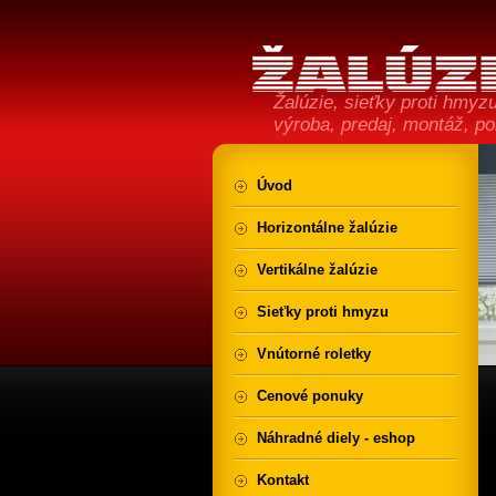
Žalúzie, sieťky proti hmyzu,
výroba, predaj, montáž, p
Úvod
Horizontálne žalúzie
Vertikálne žalúzie
Sieťky proti hmyzu
Vnútorné roletky
Cenové ponuky
Náhradné diely - eshop
Kontakt