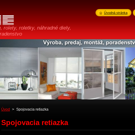
Úvodná stránka
 rolety, roletky, náhradné diely,
oradenstvo
Úvod
>
Spojovacia retiazka
Spojovacia retiazka